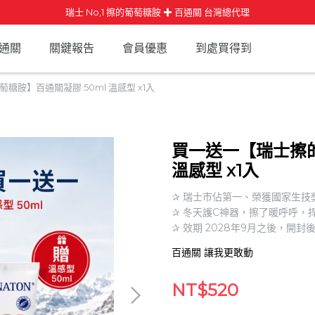
瑞士 No,1 擦的葡萄糖胺 ✚ 百通關 台灣總代理
百通關
關鍵報告
會員優惠
到處買得到
糖胺】百通關凝膠 50ml 溫感型 x1入
買一送一【瑞士擦的
溫感型 x1入
✰ 瑞士市佔第一、榮獲國家生技
✰ 冬天護C神器，擦了暖呼呼，
✰ 效期 2028年9月之後，開
百通關 讓我更敢動
NT$520